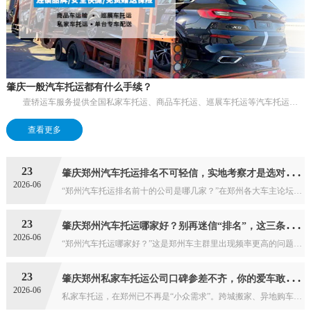
肇庆一般汽车托运都有什么手续？
壹轿运车服务提供全国私家车托运、商品车托运、巡展车托运等汽车托运服务，如果您有托车运车的需求，请联系我们：400-6090-889。关于汽车托运有什么手续，...
查看更多
肇
庆郑州汽车托运排名不可轻信，实地考察才是选对公司的关键
23
2026-06
“郑州汽车托运排名前十的公司是哪几家？”在郑州各大车主论坛和社群里，这个问题被反复问及。然而，网络上流传的各种“排名”大多是商业推广的产物。真正的“郑州汽车托运...
肇
庆郑州汽车托运哪家好？别再迷信“排名”，这三条标准才是硬道理
23
2026-06
“郑州汽车托运哪家好？”这是郑州车主群里出现频率更高的问题之一。打开搜索引擎输入这个问题，满屏都是“郑州汽车托运Top10”“口碑排行榜”“推荐指数五颗星”之类...
肇
庆郑州私家车托运公司口碑参差不齐，你的爱车敢随便交给谁？
23
2026-06
私家车托运，在郑州已不再是“小众需求”。跨城搬家、异地购车、自驾游返程、工作调动——越来越多的郑州私家车主需要将爱车托运到全国各地。然而，面对市面上五花八门的“...