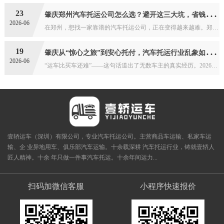
肇
庆郑州汽车托运公司怎么选？避开这三大坑，省钱更省心
23
2026-06
在郑州，想找一家靠谱的汽车托运公司，正在变得越来越难。郑州作为全国铁路与公路交通的“心脏”，每天有数百辆私家车从这里出发发往全国各地。市场活跃的另一面，是乱象丛...
肇
庆从“惊心之旅”到安心托付，汽车托运行业乱象如何终结？
19
2026-06
“运车比买车还难”——这句话道出了无数车主的真实经历。2026年一季度，全国汽车托运相关投诉量达1.2万起，投诉解决率仅58.3%。汽车托运行业的信任危机，正在...
壹轿运车（深圳）有限公司，专业汽车托运公司。主营商品车运输、私家车运
输、企 业异地用车、俱乐部汽车运输。十余载深耕 汽车托运行业，铸就壹轿人
匠人精神。十余 年只做一件事汽车托运。十余年间运力...
扫码加微信客服
小程序快速报价